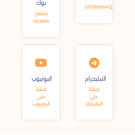
بوك
01016616412
تصفح
صفحتنا
التيليجرام
اليوتيوب
قناتنا
قناتنا
على
على
التيليجرام
اليوتبوب